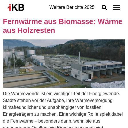
Weitere Berichte
2025
Fernwärme aus Biomasse: Wärme
Topthemen
aus Holzresten
Nachhaltigkeit
Geschäftsbereiche der IKB
Organisation
Jahresabschluss
Konzern
Die Wärmewende ist ein wichtiger Teil der Energiewende.
Städte stehen vor der Aufgabe, ihre Wärmeversorgung
klimafreundlicher und unabhängiger von fossilen
Energieträgern zu machen. Eine wichtige Rolle spielt dabei
die Fernwärme – besonders dann, wenn sie aus
erneuerbaren Quellen wie Biomasse erzeugt wird.