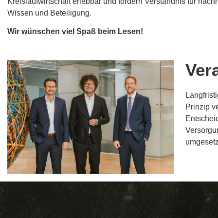
Kreislaufwirtschaft erlebbar und fördern Verständnis für nach
Wissen und Beteiligung.
Wir wünschen viel Spaß beim Lesen!
Ver
Langfrist
Prinzip v
Entscheid
Versorgu
umgesetzt
WEITER