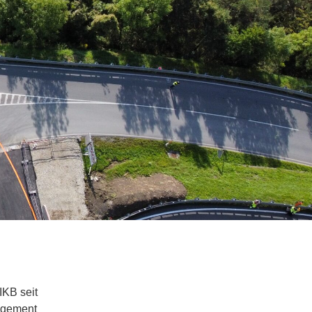
IKB seit
agement