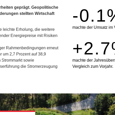
rheiten geprägt. Geopolitische
-
0.1
erungen stellten Wirtschaft
machte der Umsatz im 
 leichte Erholung, die weitere
ender Energiepreise mit Risiken
+
2.7
eriger Rahmenbedingungen erneut
r um 2,7 Prozent auf 38,9
machte der Jahresübers
m Strommarkt sowie
Vergleich zum Vorjahr.
asserführung die Stromerzeugung