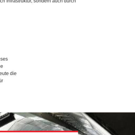
ch Infrastruktur, sondern auch durch
eses
ie
eute die
ür