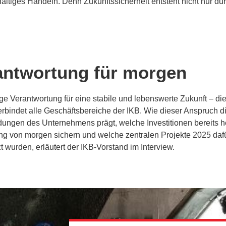
haltiges Handeln. Denn Zukunftssicherheit entsteht nicht nur dur
antwortung für morgen
ige Verantwortung für eine stabile und lebenswerte Zukunft – di
erbindet alle Geschäftsbereiche der IKB. Wie dieser Anspruch d
ungen des Unternehmens prägt, welche Investitionen bereits h
ng von morgen sichern und welche zentralen Projekte 2025 daf
 wurden, erläutert der IKB-Vorstand im Interview.
LESEN