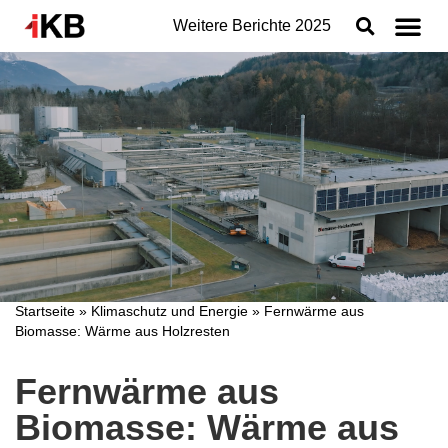
Weitere Berichte
2025
Topthemen
Nachhaltigkeit
Geschäftsbereiche der IKB
Organisation
Jahresabschluss
Konzern
Startseite
»
Klimaschutz und Energie
»
Fernwärme aus
Biomasse: Wärme aus Holzresten
Fernwärme aus
Biomasse: Wärme aus