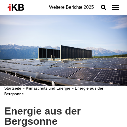
Weitere Berichte
2025
Topthemen
Nachhaltigkeit
Geschäftsbereiche der IKB
Organisation
Jahresabschluss
Konzern
Startseite
»
Klimaschutz und Energie
»
Energie aus der
Bergsonne
Energie aus der
Bergsonne