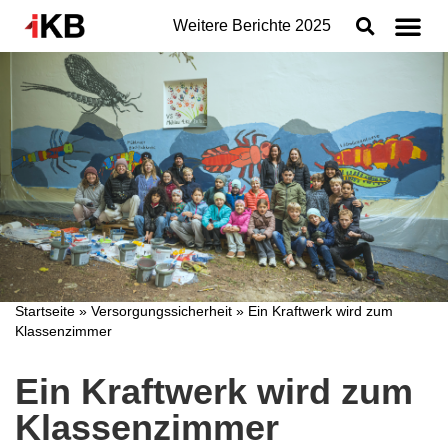
Weitere Berichte
2025
Topthemen
Nachhaltigkeit
Geschäftsbereiche der IKB
Organisation
Jahresabschluss
Konzern
Startseite
»
Versorgungssicherheit
»
Ein Kraftwerk wird zum
Klassenzimmer
Ein Kraftwerk wird zum
Klassenzimmer