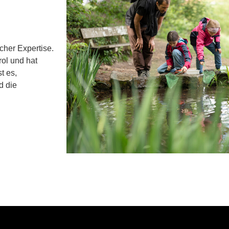
cher Expertise.
rol und hat
t es,
d die