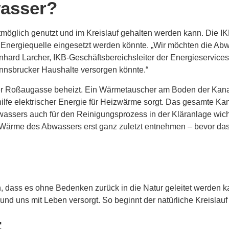
asser?
tmöglich genutzt und im Kreislauf gehalten werden kann. Die 
nergiequelle eingesetzt werden könnte. „Wir möchten die Ab
hard Larcher, IKB-Geschäftsbereichsleiter der Energieservice
Innsbrucker Haushalte versorgen könnte.“
der Roßaugasse beheizt. Ein Wärmetauscher am Boden der Kana
lfe elektrischer Energie für Heizwärme sorgt. Das gesamte Kana
ssers auch für den Reinigungsprozess in der Kläranlage wicht
e Wärme des Abwassers erst ganz zuletzt entnehmen – bevor das
ein, dass es ohne Bedenken zurück in die Natur geleitet werden
d uns mit Leben versorgt. So beginnt der natürliche Kreislauf
: