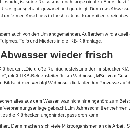
wurde, ist seine Reise aber noch lange nicht zu Ende. Jetzt f
uck stetig ausgebaut, gewartet und gereinigt. Denn das Abwass
 entfernten Anschluss in Innsbruck bei Kranebitten erreicht es
 sondern auch von den Umlandgemeinden. Außerdem wird aktuell
 Fulpmes, Telfs und Mieders in die IKB-Kläranlage.
 Abwasser wieder frisch
lärbecken. „Die große Reinigungsleistung der Innsbrucker Klära
e“, erklärt IKB-Betriebsleiter Julian Widmoser, MSc, vom Gesc
en Bildschirmen verfolgt Widmoser die laufenden Prozesse auf
 Rechen alles aus dem Wasser, was nicht hineingehört: zum Beis
ur Verbrennungsanlage gebracht. „Im Jahresschnitt entnehmen
 es die Klärbecken ungehindert passieren kann.
tert. Dann machen sich viele Mikroorganismen an die Arbeit. S