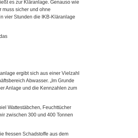
ließt es zur Kläranlage. Genauso wie
er muss sicher und ohne
 in vier Stunden die IKB-Kläranlage
 das
Leitungsnetz ins Stubaital
nlage ergibt sich aus einer Vielzahl
häftsbereich Abwasser. „Im Grunde
 der Anlage und die Kennzahlen zum
piel Wattestäbchen, Feuchttücher
 wir zwischen 300 und 400 Tonnen
ie fressen Schadstoffe aus dem