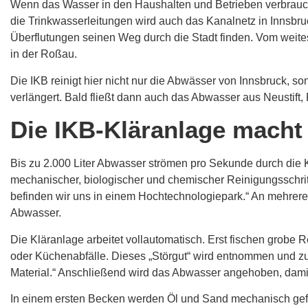
Wenn das Wasser in den Haushalten und Betrieben verbraucht 
die Trinkwasserleitungen wird auch das Kanalnetz in Innsbr
Überflutungen seinen Weg durch die Stadt finden. Vom weitest
in der Roßau.
Die IKB reinigt hier nicht nur die Abwässer von Innsbruck,
verlängert. Bald fließt dann auch das Abwasser aus Neustift,
Die IKB-Kläranlage macht
Bis zu 2.000 Liter Abwasser strömen pro Sekunde durch die K
mechanischer, biologischer und chemischer Reinigungsschritt
befinden wir uns in einem Hochtechnologiepark.“ An mehrer
Abwasser.
Die Kläranlage arbeitet vollautomatisch. Erst fischen grobe
oder Küchenabfälle. Dieses „Störgut“ wird entnommen und z
Material.“ Anschließend wird das Abwasser angehoben, damit
In einem ersten Becken werden Öl und Sand mechanisch gefil