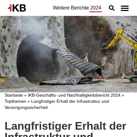
Weitere Berichte
2024
Topthemen
Nachhaltigkeit
Geschäftsbereiche
Organisation
Jahresabschluss
Konzern
Startseite
»
IKB-Geschäfts- und Nachhaltigkeitsbericht 2024
»
Topthemen
»
Langfristiger Erhalt der Infrastruktur und
Versorgungssicherheit
Langfristiger Erhalt der
Infrastruktur und