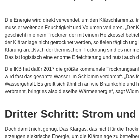
Die Energie wird direkt verwendet, um den Klärschlamm zu t
muss er weiter an Feuchtigkeit und Volumen verlieren. „Der Kl
geschieht in einem Trockner, der mit einem Heizkessel betr
der Kläranlage nicht getrocknet werden, so fielen täglich ung
Klärung an. „Nach der thermischen Trocknung sind es nur me
Das ist logistisch eine enorme Erleichterung und nützt auch
Die IKB hat dafür 2017 die größte kommunale Trocknungsanla
wird fast das gesamte Wasser im Schlamm verdampft. „Das fer
Wassergehalt. Es greift sich ähnlich an wie Braunkohle und 
verbrannt, bringt es also dieselbe Wärmeenergie“, sagt Wid
Dritter Schritt: Strom u
Doch damit nicht genug. Das Klärgas, das nicht für die Troc
erzeugen elektrische Energie, um die Kläranlage zu betreib