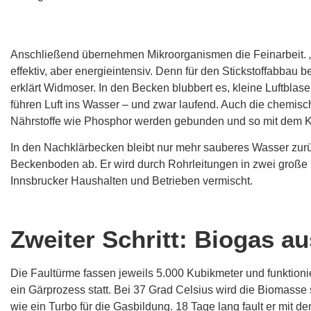
Anschließend übernehmen Mikroorganismen die Feinarbeit. „D
effektiv, aber energieintensiv. Denn für den Stickstoffabbau b
erklärt Widmoser. In den Becken blubbert es, kleine Luftblas
führen Luft ins Wasser – und zwar laufend. Auch die chemisc
Nährstoffe wie Phosphor werden gebunden und so mit dem
In den Nachklärbecken bleibt nur mehr sauberes Wasser zurü
Beckenboden ab. Er wird durch Rohrleitungen in zwei große 
Innsbrucker Haushalten und Betrieben vermischt.
Zweiter Schritt: Biogas 
Die Faultürme fassen jeweils 5.000 Kubikmeter und funktion
ein Gärprozess statt. Bei 37 Grad Celsius wird die Biomasse s
wie ein Turbo für die Gasbildung. 18 Tage lang fault er mit 