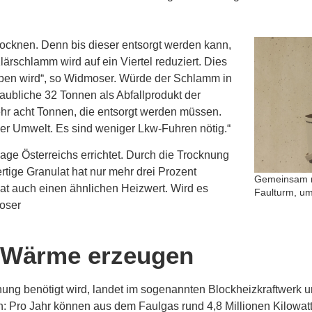
rocknen. Denn bis dieser entsorgt werden kann,
ärschlamm wird auf ein Viertel reduziert. Dies
ieben wird“, so Widmoser. Würde der Schlamm in
laubliche 32 Tonnen als Abfallprodukt der
hr acht Tonnen, die entsorgt werden müssen.
 der Umwelt. Es sind weniger Lkw-Fuhren nötig.“
ge Österreichs errichtet. Durch die Trocknung
tige Granulat hat nur mehr drei Prozent
Gemeinsam m
hat auch einen ähnlichen Heizwert. Wird es
Faulturm, um
moser
nd Wärme erzeugen
knung benötigt wird, landet im sogenannten Blockheizkraftwerk 
en: Pro Jahr können aus dem Faulgas rund 4,8 Millionen Kilow