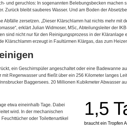
usch- und geruchlos: In sogenannten Belebungsbecken machen s
er. Zurück bleibt sauberes Wasser. Und am Boden der Absetzb
e Abfälle zersetzen.
„Dieser Klärschlamm hat nichts mehr mit d
omasse“, erklärt Julian Widmoser, MSc, Abteilungsleiter der I
men sind nicht nur für den Reinigungsprozess in der Kläranlage
de Klärschlamm erzeugt in Faultürmen Klärgas, das zum Heizen 
reinigen
rückt, ein Geschirrspüler angeschaltet oder eine Badewanne a
r mit Regenwasser und fließt über ein 256 Kilometer langes Lei
 Innsbrucker Baggersees. 20 Millionen Kubikmeter Abwasser au
1,5 T
age etwa eineinhalb Tage.
Dabei
eleitet wird. In der mechanischen
Feuchttücher oder Toilettenartikel
braucht ein Tropfen 
.