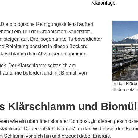
Kläranlage.
ie biologische Reinigungsstufe ist äußert
enötigt ein Teil der Organismen Sauerstoff“,
en steigen auf. Drei sogenannte Turboverdichter
he Reinigung passiert in diesen Becken:
 Klärschlamm dem Abwasser entnommen.
ck. Der Klärschlamm setzt sich am
Faultürme befördert und mit Biomüll von
In den Klärb
Boden setzt 
aus Klärschlamm und Biomül
ieren wie ein überdimensionaler Kompost.
„In diesen geschloss
tabilisiert. Dabei entsteht Klärgas“, erklärt Widmoser den Ferm
dem Schlamm vor sich hin und erzeugt dabei Energie.