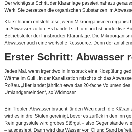
Der wichtigste Schritt der Kläranlage passiert nahezu gerä
Werk. Sie zersetzen die organischen Substanzen im Abwass
Klärschlamm entsteht also, wenn Mikroorganismen organisch
im Abwasser zu tun. Es handelt sich um höchst produktive Bi
Betriebsleiter der Innsbrucker Kläranlage. Die Mikroorganis
Abwasser auch eine wertvolle Ressource. Denn der anfallen
Erster Schritt: Abwasser 
Jedes Mal, wenn irgendwo in Innsbruck eine Klospülung ged
Wärme im Gulli. In der Kanalisation mischt sich das Abwasse
Roßau. „Hier landet jährlich etwa das 20-fache Volumen des
Umlandgemeinden“, so Widmoser.
Ein Tropfen Abwasser braucht für den Weg durch die Kläranl
wird es in drei Stufen gereinigt, bevor es zurück in den Inn g
Reinigungsstufe wird grobes Störgut – also Gegenstände wie 
– ausgesiebt. Dann wird das Wasser von Öl und Sand befreit