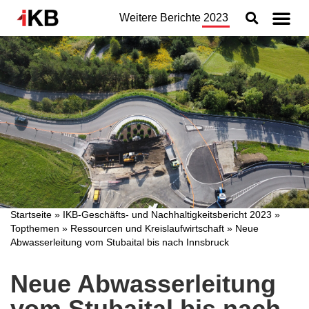
Weitere Berichte
2023
Topthemen
Nachhaltigkeit
Geschäftsbereiche
Organisation
Jahresabschluss
Konzern
Startseite
»
IKB-Geschäfts- und Nachhaltigkeitsbericht 2023
»
Topthemen
»
Ressourcen und Kreislaufwirtschaft
»
Neue
Abwasserleitung vom Stubaital bis nach Innsbruck
Neue Abwasserleitung
vom Stubaital bis nach