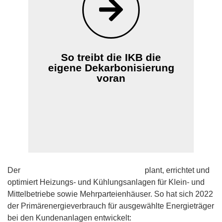
Bis 2030 will die IKB klimaneutral sein.
2023 wird etwa im Betriebsgebäude in
der Richard-Berger-Straße der
Gaskessel durch eine Biomasseanlage
ersetzt. Innerstädtische Gebäude werden
So treibt die IKB die
an die Fernwärme angeschlossen. Auch
eigene Dekarbonisierung
in den Hallenbädern konnte der
voran
Gasverbrauch bereits massiv reduziert
werden.
Zur Nachhaltigkeitsstrategie
Der
Geschäftsbereich Energieservices
plant, errichtet und
optimiert Heizungs- und Kühlungsanlagen für Klein- und
Mittelbetriebe sowie Mehrparteienhäuser. So hat sich 2022
der Primärenergieverbrauch für ausgewählte Energieträger
bei den Kundenanlagen entwickelt: