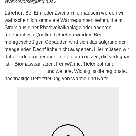
Wärmeversorgung aus?
Larcher:
Bei Ein- oder Zweifamilienhäusern werden wir
wahrscheinlich sehr viele Wärmepumpen sehen, die mit
Strom aus einer Photovoltaikanlage oder anderen
regenerativen Quellen betrieben werden. Bei
mehrgeschoßigen Gebäuden wird sich das aufgrund der
mangelnden Dachfläche nicht ausgehen. Hier müssen wir
daher jede erneuerbare Energieform nutzen, die verfügbar
ist – Biomasseanlagen, Fernwärme, Tiefenbohrung,
Grundwassernetze
und weitere. Wichtig ist die regionale,
nachhaltige Bereitstellung von Wärme und Kälte.
Die IKB hat 2021 einen
Dekarbonisierungspfad beschlossen. Das
Ziel: Die IKB reduziert in ihrem eigenen
Betrieb den Energieverbrauch und steigt
von fossiler auf nachhaltige Energie um.