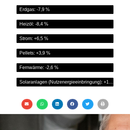
Erdgas: -7,9 %
Heizöl: -8,4 %
Strom: +6,5 %
Pellets: +3,9 %
Fernwärme: -2,6 %
Solaranlagen (Nutzenergieeinbringung): +102,8 %