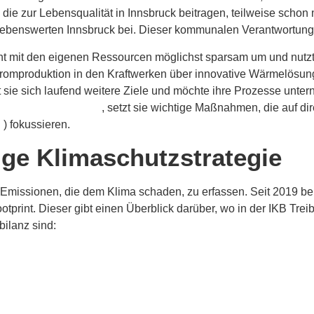
 die zur Lebensqualität in Innsbruck beitragen, teilweise scho
 lebenswerten Innsbruck bei. Dieser kommunalen Verantwortung g
t mit den eigenen Ressourcen möglichst sparsam um und nutzt 
romproduktion in den Kraftwerken über innovative Wärmelösung
 sie sich laufend weitere Ziele und möchte ihre Prozesse unte
rbon Footprint (CCF)
, setzt sie wichtige Maßnahmen, die auf d
l
) fokussieren.
tige Klimaschutzstrategie
e Emissionen, die dem Klima schaden, zu erfassen. Seit 2019 
print. Dieser gibt einen Überblick darüber, wo in der IKB Tr
bilanz sind: