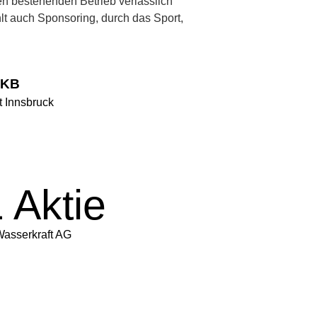
den bestehenden Betrieb verlässlich
hlt auch Sponsoring, durch das Sport,
IKB
t Innsbruck
 Aktie
Wasserkraft AG