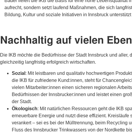
Bäder liefert die IKB die Basis für eine hohe Lebensqualität 
aufrecht, sondern setzt laufend Maßnahmen, die sich langfris
Bildung, Kultur und soziale Initiativen in Innsbruck unterstütz
Nachhaltig auf vielen Ebe
Die IKB möchte die Bedürfnisse der Stadt Innsbruck und aller, di
gleichzeitig langfristig erfolgreich wirtschaften.
Sozial
: Mit leistbaren und qualitativ hochwertigen Produk
die IKB für zufriedene Kund:innen, steht für Chancengleic
vielen Mitarbeiter:innen einen sicheren regionalen Arbeit
Bedürfnissen der Innsbrucker:innen und leistet einen groß
der Stadt.
Ökologisch
: Mit natürlichen Ressourcen geht die IKB sp
erneuerbare Energie und nutzt diese effizient. Kreisläufe
verankert – sei es bei der Mülltrennung, beim Recycling 
Fluss des Innsbrucker Trinkwassers von der Nordkette bis