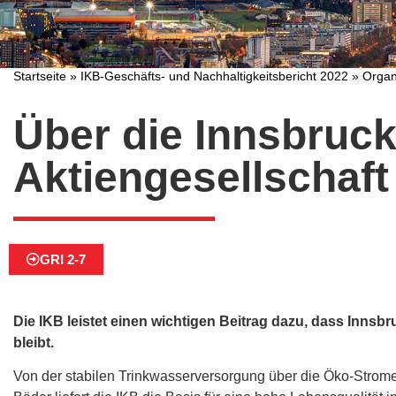
Startseite
»
IKB-Geschäfts- und Nachhaltigkeitsbericht 2022
»
Organ
Über die Innsbruc
Aktiengesellschaft
GRI 2-7
Die IKB leistet einen wichtigen Beitrag dazu, dass Innsbr
bleibt.
Von der stabilen Trinkwasserversorgung über die Öko-Strom