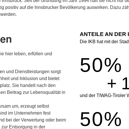
in Innsbruck. Seit der Gründung im Jahr 1994 hält sie nicht nur 
tig positiv auf die Innsbrucker Bevölkerung auswirken. Dazu zä
t werden.
ANTEILE AN DER 
nen
Die IKB hat mit der Stad
e hier leben, erfüllen und
50
%
ten und Dienstleistungen sorgt
+ 1
hheit und Inklusion und bietet
splatz. Sie handelt nach den
en Beitrag zur Lebensqualität in
und der TIWAG-Tiroler 
arsam um, erzeugt selbst
50
%
 sind im Unternehmen fest
und bei der Verwertung oder beim
 zur Entsorgung in der