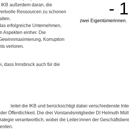
- 
ie IKB außerdem daran, die
m wertvolle Ressourcen zu schonen
alten.
zwei Eigentümerinnen.
r das erfolgreiche Unternehmen,
n Aspekten einher. Die
en Gewinnmaximierung. Korruption
ts verloren.
i, dass Innsbruck auch für die
stand
leitet die IKB und berücksichtigt dabei verschiedenste Int
 der Öffentlichkeit. Die drei Vorstandsmitglieder DI Helmuth Mül
tegie verantwortlich, wobei die Leiter:innen der Geschäftsber
werden.