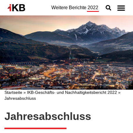
Weitere Berichte
2022
Topthemen
Nachhaltigkeit
Geschäftsbereiche
Organisation
Jahresabschluss
Konzern
Startseite
»
IKB-Geschäfts- und Nachhaltigkeitsbericht 2022
»
Jahresabschluss
Jahresabschluss