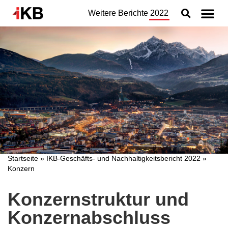
Weitere Berichte
2022
Topthemen
Nachhaltigkeit
Geschäftsbereiche
Organisation
Jahresabschluss
Konzern
Startseite
»
IKB-Geschäfts- und Nachhaltigkeitsbericht 2022
»
Konzern
Konzernstruktur und
Konzernabschluss