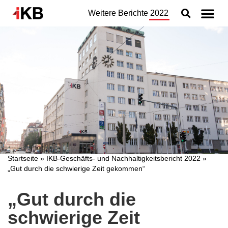
Weitere Berichte
2022
Topthemen
Nachhaltigkeit
Geschäftsbereiche
Organisation
Jahresabschluss
Konzern
Startseite
»
IKB-Geschäfts- und Nachhaltigkeitsbericht 2022
»
„Gut durch die schwierige Zeit gekommen“
„Gut durch die
schwierige Zeit