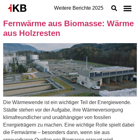
Weitere Berichte
2025
Fernwärme aus Biomasse: Wärme
Topthemen
aus Holzresten
Nachhaltigkeit
Geschäftsbereiche der IKB
Organisation
Jahresabschluss
Konzern
Die Wärmewende ist ein wichtiger Teil der Energiewende.
Städte stehen vor der Aufgabe, ihre Wärmeversorgung
klimafreundlicher und unabhängiger von fossilen
Energieträgern zu machen. Eine wichtige Rolle spielt dabei
die Fernwärme – besonders dann, wenn sie aus
erneuerbaren Quellen wie Biomasse erzeugt wird.