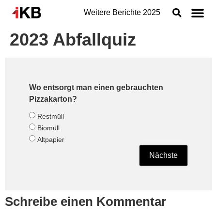
Weitere Berichte
2025
2023 Abfallquiz
Topthemen
Nachhaltigkeit
Geschäftsbereiche der IKB
Wo entsorgt man einen gebrauchten
Pizzakarton?
Organisation
Restmüll
Jahresabschluss
Biomüll
Altpapier
Konzern
Nächste
Schreibe einen Kommentar