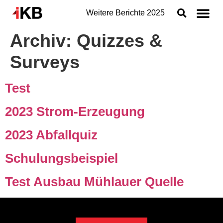
Weitere Berichte
2025
Archiv:
Quizzes &
Topthemen
Surveys
Nachhaltigkeit
Geschäftsbereiche der IKB
Test
Organisation
2023 Strom-Erzeugung
Jahresabschluss
2023 Abfallquiz
Konzern
Schulungsbeispiel
Test Ausbau Mühlauer Quelle