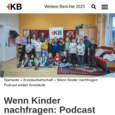
Weitere Berichte
2025
Topthemen
Nachhaltigkeit
Geschäftsbereiche der IKB
Organisation
Jahresabschluss
Konzern
Startseite
»
Kreislaufwirtschaft
»
Wenn Kinder nachfragen:
Podcast erklärt Kreisläufe
Wenn Kinder
nachfragen: Podcast