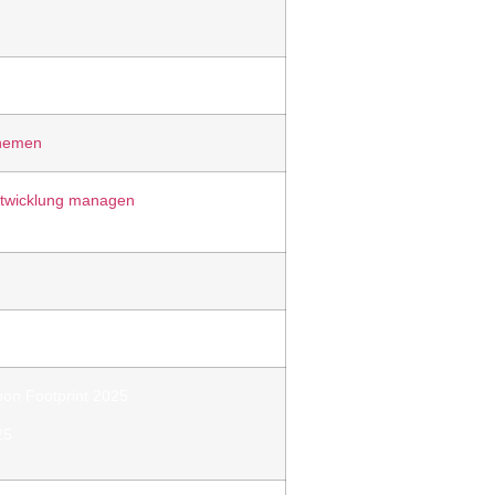
Themen
ntwicklung managen
on Footprint 2025
25