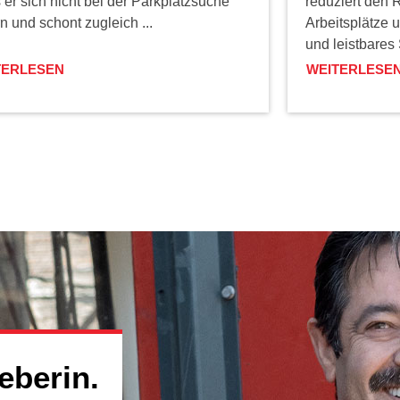
er sich nicht bei der Parkplatzsuche
reduziert den 
n und schont zugleich ...
Arbeitsplätze 
und leistbares
TERLESEN
WEITERLESE
eberin.