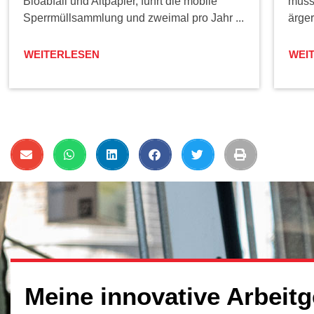
Bioabfall und Altpapier, führt die mobile
muss 
Sperrmüllsammlung und zweimal pro Jahr ...
ärger
WEITERLESEN
WEI
Meine innovative Arbeitg