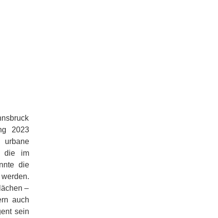
nnsbruck
ng 2023
s urbane
 die im
nnte die
 werden.
lächen –
ern auch
gent sein