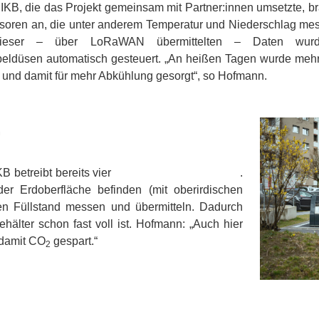
 IKB, die das Projekt gemeinsam mit Partner:innen umsetzte, b
soren an, die unter anderem Temperatur und Niederschlag mes
ieser – über LoRaWAN übermittelten – Daten wur
eldüsen automatisch gesteuert. „An heißen Tagen wurde meh
 und damit für mehr Abkühlung gesorgt“, so Hofmann.
r
B betreibt bereits vier
Unterflursammelsysteme
.
er Erdoberfläche befinden (mit oberirdischen
en Füllstand messen und übermitteln. Dadurch
älter schon fast voll ist. Hofmann: „Auch hier
 damit CO
gespart.“
2