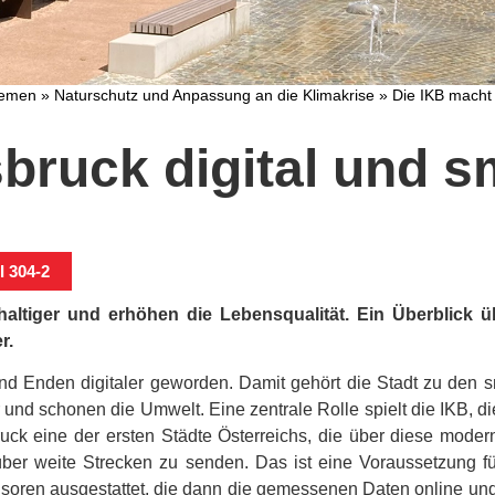
hemen
»
Naturschutz und Anpassung an die Klimakrise
»
Die IKB macht 
bruck digital und s
 304-2
altiger und erhöhen die Lebensqualität. Ein Überblick ü
r.
d Enden digitaler geworden. Damit gehört die Stadt zu den sm
 und schonen die Umwelt. Eine zentrale Rolle spielt die IKB, d
ck eine der ersten Städte Österreichs, die über diese moder
er weite Strecken zu senden. Das ist eine Voraussetzung für 
ren ausgestattet, die dann die gemessenen Daten online und in