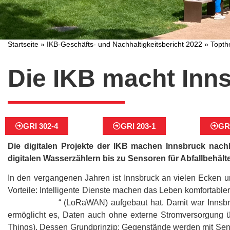
Startseite
»
IKB-Geschäfts- und Nachhaltigkeitsbericht 2022
»
Topt
Die IKB macht Inns
GRI 302-4
GRI 203-1
GRI
Die digitalen Projekte der IKB machen Innsbruck nachh
digitalen Wasserzählern bis zu Sensoren für Abfallbehälte
In den vergangenen Jahren ist Innsbruck an vielen Ecken un
Vorteile: Intelligente Dienste machen das Leben komfortabler
Area Network
“ (LoRaWAN) aufgebaut hat. Damit war Innsbru
ermöglicht es, Daten auch ohne externe Stromversorgung üb
Things). Dessen Grundprinzip: Gegenstände werden mit Senso