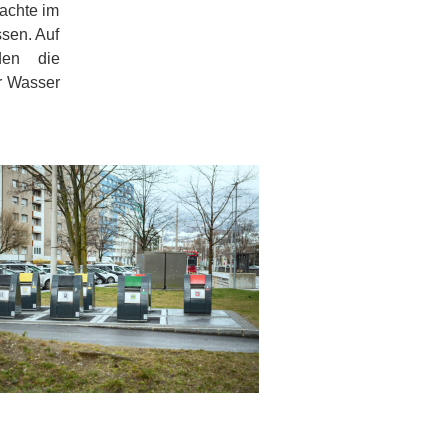
rachte im
sen. Auf
den die
r Wasser