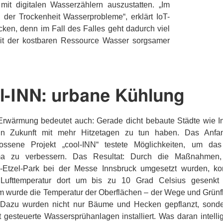
it digitalen Wasserzählern auszustatten. „Im
r Trockenheit Wasserprobleme“, erklärt IoT-
ken, denn im Fall des Falles geht dadurch viel
 mit der kostbaren Ressource Wasser sorgsamer
l-INN: urbane Kühlung
Erwärmung bedeutet auch: Gerade dicht bebaute Städte wie I
in Zukunft mit mehr Hitzetagen zu tun haben. Das Anfa
ossene Projekt „cool-INN“ testete Möglichkeiten, um da
ima zu verbessern. Das Resultat: Durch die Maßnahmen,
r-Etzel-Park bei der Messe Innsbruck umgesetzt wurden, ko
 Lufttemperatur dort um bis zu 10 Grad Celsius gesenkt
 wurde die Temperatur der Oberflächen – der Wege und Grünf
 Dazu wurden nicht nur Bäume und Hecken gepflanzt, sond
nt gesteuerte Wassersprühanlagen installiert. Was daran intelli