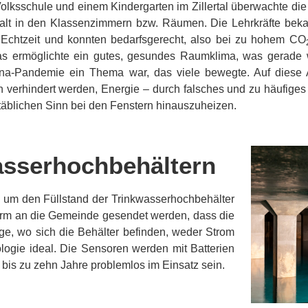
Volksschule und einem Kindergarten im Zillertal überwachte di
alt in den Klassenzimmern bzw. Räumen. Die Lehrkräfte bek
 Echtzeit und konnten bedarfsgerecht, also bei zu hohem CO
Das ermöglichte ein gutes, gesundes Raumklima, was gerade
na-Pandemie ein Thema war, das viele bewegte. Auf diese 
 verhindert werden, Energie – durch falsches und zu häufiges
täblichen Sinn bei den Fenstern hinauszuheizen.
sserhochbehältern
rt, um den Füllstand der Trinkwasserhochbehälter
arm an die Gemeinde gesendet werden, dass die
ge, wo sich die Behälter befinden, weder Strom
ogie ideal. Die Sensoren werden mit Batterien
bis zu zehn Jahre problemlos im Einsatz sein.