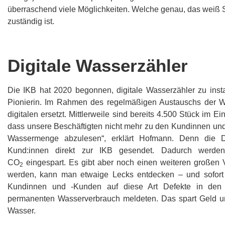
überraschend viele Möglichkeiten. Welche genau, das weiß S
zuständig ist.
Digitale Wasserzähler
Die IKB hat 2020 begonnen, digitale Wasserzähler zu insta
Pionierin. Im Rahmen des regelmäßigen Austauschs der W
digitalen ersetzt. Mittlerweile sind bereits 4.500 Stück im Ein
dass unsere Beschäftigten nicht mehr zu den Kundinnen un
Wassermenge abzulesen“, erklärt Hofmann. Denn di
Kund:innen direkt zur IKB gesendet. Dadurch werde
CO
eingespart. Es gibt aber noch einen weiteren großen Vo
2
werden, kann man etwaige Lecks entdecken – und sofort r
Kundinnen und -Kunden auf diese Art Defekte in den 
permanenten Wasserverbrauch meldeten. Das spart Geld u
Wasser.