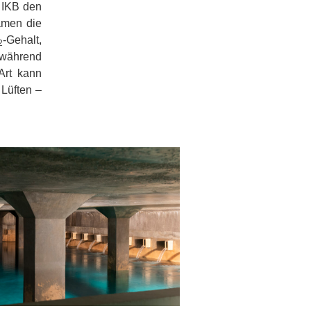
e IKB den
amen die
-Gehalt,
2
 während
Art kann
 Lüften –