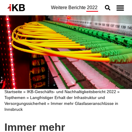
Weitere Berichte
2022
Topthemen
Nachhaltigkeit
Geschäftsbereiche
Organisation
Jahresabschluss
Konzern
Startseite
»
IKB-Geschäfts- und Nachhaltigkeitsbericht 2022
»
Topthemen
»
Langfristiger Erhalt der Infrastruktur und
Versorgungssicherheit
»
Immer mehr Glasfaseranschlüsse in
Innsbruck​
Immer mehr