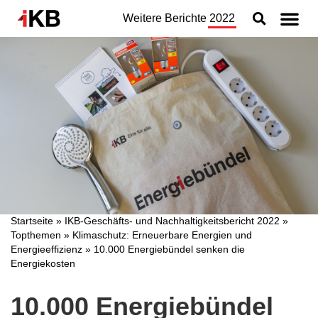
Weitere Berichte
2022
Topthemen
Nachhaltigkeit
Geschäftsbereiche
Organisation
Jahresabschluss
Konzern
Startseite
»
IKB-Geschäfts- und Nachhaltigkeitsbericht 2022
»
Topthemen
»
Klimaschutz: Erneuerbare Energien und
Energieeffizienz
»
10.000 Energiebündel senken die
Energiekosten
10.000 Energiebündel