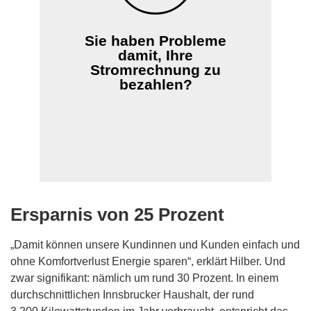
kostenlos und informieren Sie bei Bedarf
über öffentliche Stellen und soziale
Einrichtungen, die Hilfe anbieten.
Sie haben Probleme
damit, Ihre
Stromrechnung zu
Informationen zur Unterstützung
bei finanziellen Belastungen
bezahlen?
Ersparnis von 25 Prozent
„Damit können unsere Kundinnen und Kunden einfach und
ohne Komfortverlust Energie sparen“, erklärt Hilber. Und
zwar signifikant: nämlich um rund 30 Prozent. In einem
durchschnittlichen Innsbrucker Haushalt, der rund