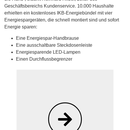
Geschäftsbereichs Kundenservice. 10.000 Haushalte
erhielten ein kostenloses IKB-Energiebündel mit vier
Energiespargeräten, die schnell montiert sind und sofort
Energie sparen:
Eine Energiespar-Handbrause
Eine ausschaltbare Steckdosenleiste
Energiesparende LED-Lampen
Einen Durchflussbegrenzer
Dann kommen Sie in das IKB-
Kundencenter oder kontaktieren Sie uns
via Telefon oder E-Mail. Die IKB-
Energieexpert:innen beraten Sie