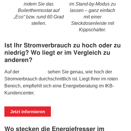
om
indem Sie das
im Stand-by-Modus zu
i
Boilerthermostat auf
lassen – ganz einfach
„Eco“ bzw. rund 60 Grad
mit einer
Wär
stellen.
Steckdosenleiste mit
Kippschalter.
Ist Ihr Stromverbrauch zu hoch oder zu
niedrig? Wo liegt er im Vergleich zu
anderen?
Auf der
IKB-Website
sehen Sie genau, wie hoch der
Stromverbrauch durchschnittlich ist. Liegt Ihrer im roten
Bereich, empfiehlt sich eine Energieberatung im IKB-
Kundencenter.
Jetzt informieren
Wo stecken die Energiefresser im