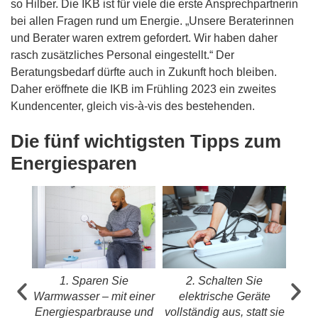
so Hilber. Die IKB ist für viele die erste Ansprechpartnerin
bei allen Fragen rund um Energie. „Unsere Beraterinnen
und Berater waren extrem gefordert. Wir haben daher
rasch zusätzliches Personal eingestellt.“ Der
Beratungsbedarf dürfte auch in Zukunft hoch bleiben.
Daher eröffnete die IKB im Frühling 2023 ein zweites
Kundencenter, gleich vis-à-vis des bestehenden.
Die fünf wichtigsten Tipps zum
Energiesparen
 auf
1. Sparen Sie
2. Schalten Sie
3. 
fter
Warmwasser – mit einer
elektrische Geräte
ein
ren,
Energiesparbrause und
vollständig aus, statt sie
Fall