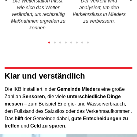
lle
Die Wetterstation misst,
Der Verkehr wird
Ei
wie sich das Wetter
analysiert, um den
verändert, um rechtzeitig
Verkehrsfluss in Mieders
Maßnahmen ergreifen zu
zu verbessern.
können.
Klar und verständlich
Die IKB installiert in der
Gemeinde Mieders
eine große
Zahl an
Sensoren
, die viele
unterschiedliche Dinge
messen
– zum Beispiel Energie- und Wasserverbrauch,
den Füllstand des Salzsilos oder das Verkehrsaufkommen.
Das
hilft
der Gemeinde dabei,
gute Entscheidungen zu
treffen
und
Geld zu sparen
.