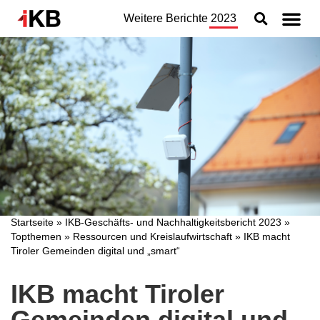
Weitere Berichte
2023
Topthemen
Nachhaltigkeit
Geschäftsbereiche
Organisation
Jahresabschluss
Konzern
Startseite
»
IKB-Geschäfts- und Nachhaltigkeitsbericht 2023
»
Topthemen
»
Ressourcen und Kreislaufwirtschaft
»
IKB macht
Tiroler Gemeinden digital und „smart“
IKB macht Tiroler
Gemeinden digital und