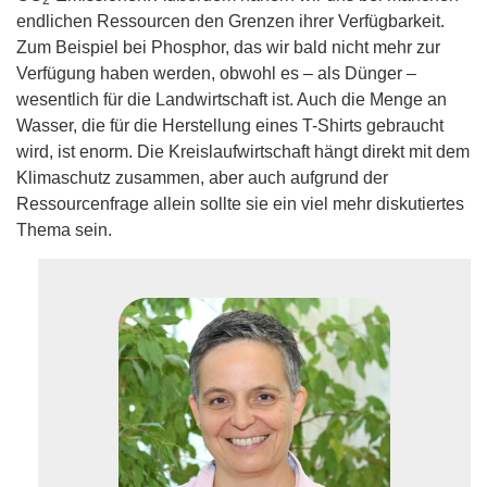
endlichen Ressourcen den Grenzen ihrer Verfügbarkeit.
Zum Beispiel bei Phosphor, das wir bald nicht mehr zur
Verfügung haben werden, obwohl es – als Dünger –
wesentlich für die Landwirtschaft ist. Auch die Menge an
Wasser, die für die Herstellung eines T-Shirts gebraucht
wird, ist enorm. Die Kreislaufwirtschaft hängt direkt mit dem
Klimaschutz zusammen, aber auch aufgrund der
Ressourcenfrage allein sollte sie ein viel mehr diskutiertes
Thema sein.
Univ.-Prof.in Dr.in Ing.in Anke Bockreis ist
Professorin an der Universität Innsbruck. Sie leitet
den Forschungsbereich Abfallbehandlung und
Ressourcenmanagement am Institut für
Infrastruktur. Die promovierte Bauingenieurin