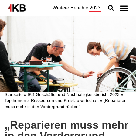
Weitere Berichte
2023
Topthemen
Nachhaltigkeit
Geschäftsbereiche
Organisation
Jahresabschluss
Konzern
Startseite
»
IKB-Geschäfts- und Nachhaltigkeitsbericht 2023
»
Topthemen
»
Ressourcen und Kreislaufwirtschaft
»
„Reparieren
muss mehr in den Vordergrund rücken“
„Reparieren muss mehr
in den Vordergrund