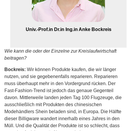
engagiert sich im Nachhaltigkeitsbeirat der IKB.
Der Beirat berät seit 2022 den IKB-Vorstand bzw.
das IKB-Nachhaltigkeitsmanagement.
Univ.-Prof.in Dr.in Ing.in Anke Bockreis
Wie kann die oder der Einzelne zur Kreislaufwirtschaft
beitragen?
Bockreis:
Wir können Produkte kaufen, die wir länger
nutzen, und sie gegebenenfalls reparieren. Reparieren
muss überhaupt mehr in den Vordergrund rücken. Der
Fast-Fashion-Trend ist jedoch das genaue Gegenteil
davon. Mittlerweile landen jeden Tag 100 Flugzeuge, die
ausschließlich mit Produkten des chinesischen
Modehändlers Shein beladen sind, in Europa. Die Hälfte
dieser Billigware wandert innerhalb eines Jahres in den
Müll. Und die Qualität der Produkte ist so schlecht, dass