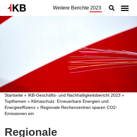
Weitere Berichte
2023
Topthemen
Nachhaltigkeit
Geschäftsbereiche
Organisation
Jahresabschluss
Konzern
Startseite
»
IKB-Geschäfts- und Nachhaltigkeitsbericht 2023
»
Topthemen
»
Klimaschutz: Erneuerbare Energien und
Energieeffizienz
»
Regionale Rechenzentren sparen CO2-
Emissionen ein
Regionale