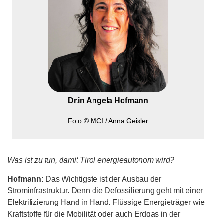
Dr. Angela Hofmann ist FH-Professorin für
Verfahrens- und Energietechnik am Management
Center Innsbruck (MCI) und leitet das Josef
Ressel Center. Die promovierte
Verfahrenstechnikerin engagiert sich im
Nachhaltigkeitsbeirat der IKB. Der Beirat berät
seit 2022 den IKB-Vorstand bzw. das IKB-
Nachhaltigkeitsmanagement.
Dr.in Angela Hofmann
Foto © MCI / Anna Geisler
Was ist zu tun, damit Tirol energieautonom wird?
Hofmann:
Das Wichtigste ist der Ausbau der
Strominfrastruktur. Denn die Defossilierung geht mit einer
Elektrifizierung Hand in Hand. Flüssige Energieträger wie
Kraftstoffe für die Mobilität oder auch Erdgas in der