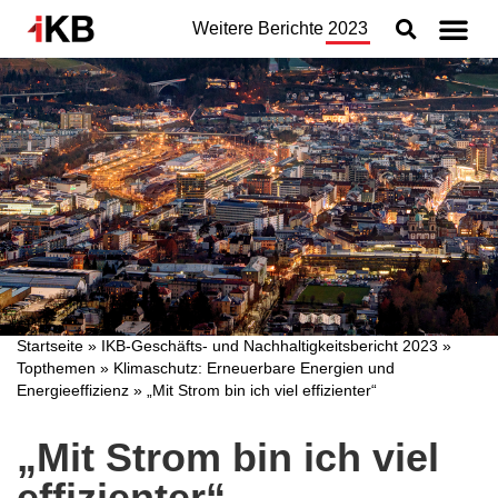
Weitere Berichte
2023
Topthemen
Nachhaltigkeit
Geschäftsbereiche
Organisation
Jahresabschluss
Konzern
Startseite
»
IKB-Geschäfts- und Nachhaltigkeitsbericht 2023
»
Topthemen
»
Klimaschutz: Erneuerbare Energien und
Energieeffizienz
»
„Mit Strom bin ich viel effizienter“
„Mit Strom bin ich viel
effizienter“